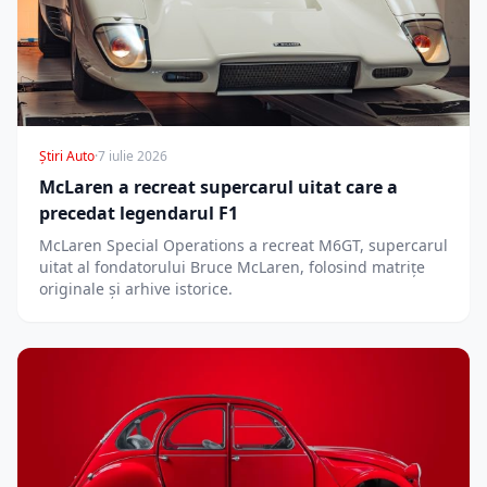
Știri Auto
·
7 iulie 2026
McLaren a recreat supercarul uitat care a
precedat legendarul F1
McLaren Special Operations a recreat M6GT, supercarul
uitat al fondatorului Bruce McLaren, folosind matrițe
originale și arhive istorice.