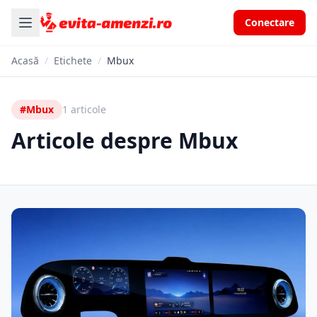
Conectare
Acasă
/
Etichete
/
Mbux
#Mbux
1 articole
Articole despre Mbux