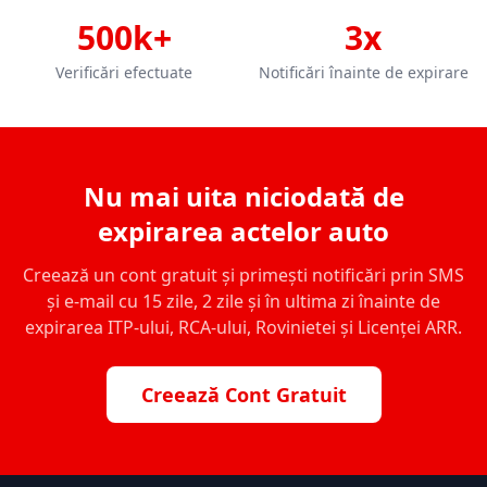
500k+
3x
Verificări efectuate
Notificări înainte de expirare
Nu mai uita niciodată de
expirarea actelor auto
Creează un cont gratuit și primești notificări prin SMS
și e-mail cu 15 zile, 2 zile și în ultima zi înainte de
expirarea ITP-ului, RCA-ului, Rovinietei și Licenței ARR.
Creează Cont Gratuit