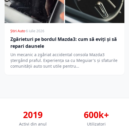
Știri Auto
·
6 iulie 2026
Zgârieturi pe bordul Mazda3: cum să eviți și să
repari daunele
Un mecanic a zgâriat accidental consola Mazda3
ștergând praful. Experiența sa cu Meguiar's și sfaturile
comunității auto sunt utile pentru…
2019
600k+
Activi din anul
Utilizatori