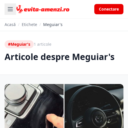
Conectare
Acasă
/
Etichete
/
Meguiar's
#Meguiar's
1 articole
Articole despre Meguiar's