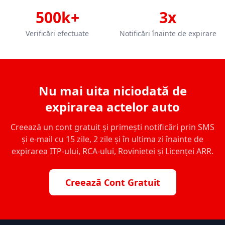
500k+
3x
Verificări efectuate
Notificări înainte de expirare
Nu mai uita niciodată de
expirarea actelor auto
Creează un cont gratuit și primești notificări prin SMS
și e-mail cu 15 zile, 2 zile și în ultima zi înainte de
expirarea ITP-ului, RCA-ului, Rovinietei și Licenței ARR.
Creează Cont Gratuit