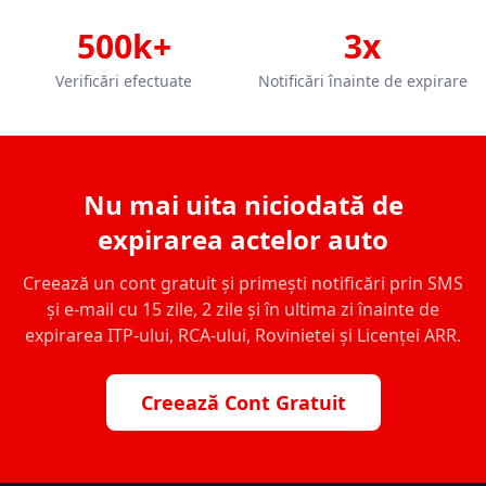
500k+
3x
Verificări efectuate
Notificări înainte de expirare
Nu mai uita niciodată de
expirarea actelor auto
Creează un cont gratuit și primești notificări prin SMS
și e-mail cu 15 zile, 2 zile și în ultima zi înainte de
expirarea ITP-ului, RCA-ului, Rovinietei și Licenței ARR.
Creează Cont Gratuit