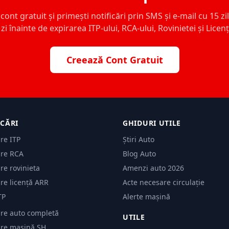
ont gratuit și primești notificări prin SMS și e-mail cu 15 zile,
zi înainte de expirarea ITP-ului, RCA-ului, Rovinietei și Licen
Creează Cont Gratuit
ICĂRI
GHIDURI UTILE
are ITP
Știri Auto
are RCA
Blog Auto
are rovinieta
Amenzi auto 2026
are licență ARR
Acte necesare circulație
TP
Alerte mașină
are auto completă
UTILE
care mașină SH