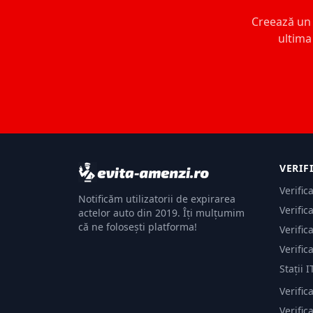
Creează un c
ultima 
VERIF
Verific
Notificăm utilizatorii de expirarea
Verific
actelor auto din 2019. Îți mulțumim
că ne folosești platforma!
Verific
Verific
Stații I
Verific
Verifi