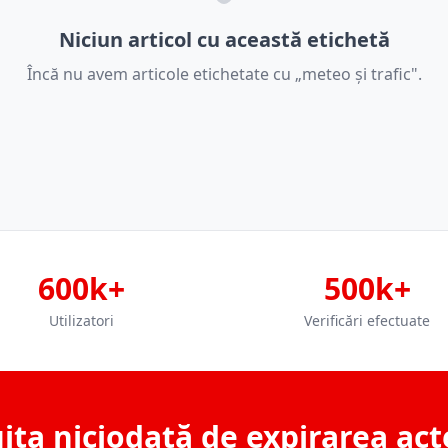
Niciun articol cu această etichetă
Încă nu avem articole etichetate cu „meteo și trafic".
600k+
500k+
Utilizatori
Verificări efectuate
ita niciodată de expirarea act