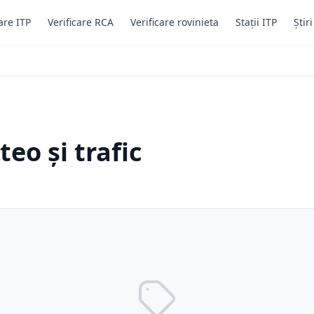
are ITP
Verificare RCA
Verificare rovinieta
Stații ITP
Știr
eo și trafic