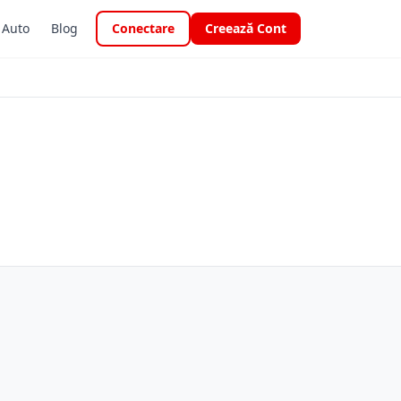
i Auto
Blog
Conectare
Creează Cont