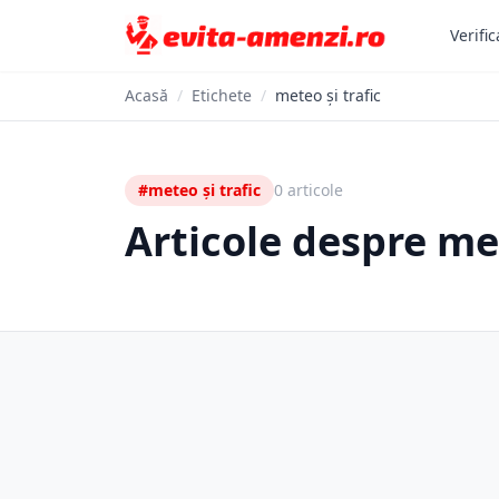
Verific
Acasă
/
Etichete
/
meteo și trafic
#meteo și trafic
0 articole
Articole despre met