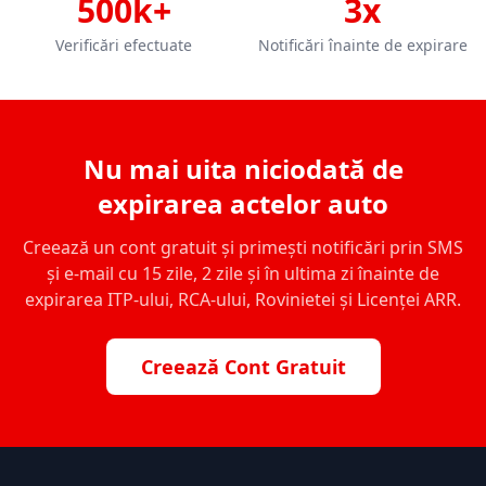
500k+
3x
Verificări efectuate
Notificări înainte de expirare
Nu mai uita niciodată de
expirarea actelor auto
Creează un cont gratuit și primești notificări prin SMS
și e-mail cu 15 zile, 2 zile și în ultima zi înainte de
expirarea ITP-ului, RCA-ului, Rovinietei și Licenței ARR.
Creează Cont Gratuit