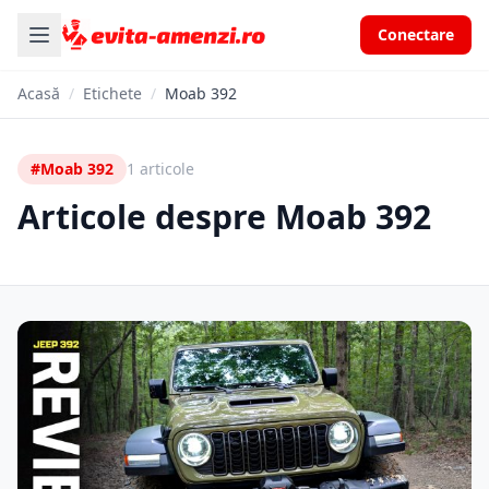
Conectare
Acasă
/
Etichete
/
Moab 392
#Moab 392
1 articole
Articole despre Moab 392