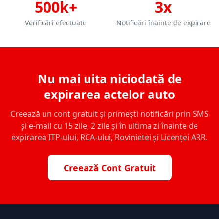
500k+
3x
Verificări efectuate
Notificări înainte de expirare
Nu mai uita niciodată de
expirarea actelor auto
Creează un cont gratuit și primești notificări prin SMS
și e-mail cu 15 zile, 2 zile și în ultima zi înainte de
expirarea ITP-ului, RCA-ului, Rovinietei și Licenței ARR.
Creează Cont Gratuit