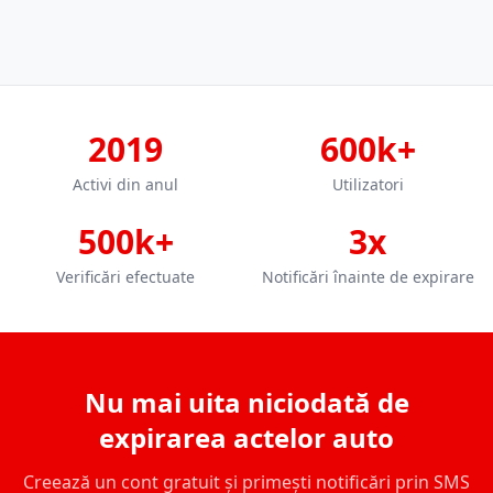
2019
600k+
Activi din anul
Utilizatori
500k+
3x
Verificări efectuate
Notificări înainte de expirare
Nu mai uita niciodată de
expirarea actelor auto
Creează un cont gratuit și primești notificări prin SMS