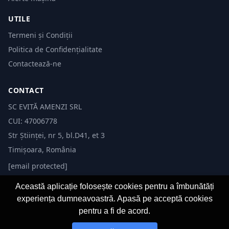
UTILE
Termeni și Condiții
Politica de Confidențialitate
Contactează-ne
CONTACT
SC EVITĂ AMENZI SRL
CUI: 47006778
Str Științei, nr 5, bl.D41, et 3
Timișoara, România
[email protected]
Această aplicație folosește cookies pentru a îmbunătăți
experiența dumneavoastră. Apasă pe acceptă cookies
pentru a fi de acord.
© 2026 Evită Amenzi. Toate drepturile rezervate. Dezvoltat de
Fast-IT.ro