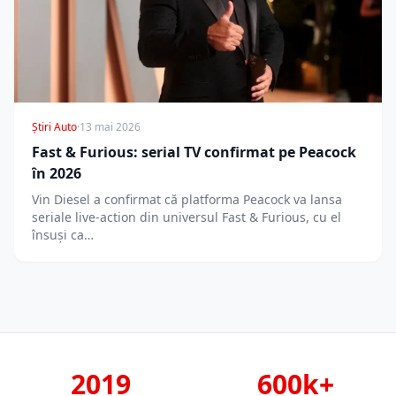
Știri Auto
·
13 mai 2026
Fast & Furious: serial TV confirmat pe Peacock
în 2026
Vin Diesel a confirmat că platforma Peacock va lansa
seriale live-action din universul Fast & Furious, cu el
însuși ca…
2019
600k+