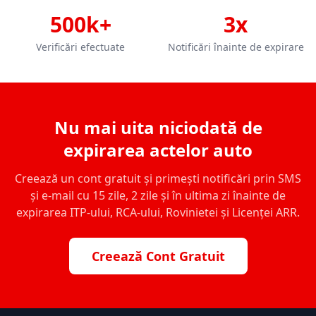
500k+
3x
Verificări efectuate
Notificări înainte de expirare
Nu mai uita niciodată de
expirarea actelor auto
Creează un cont gratuit și primești notificări prin SMS
și e-mail cu 15 zile, 2 zile și în ultima zi înainte de
expirarea ITP-ului, RCA-ului, Rovinietei și Licenței ARR.
Creează Cont Gratuit