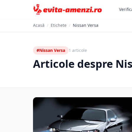
Verific
Acasă
/
Etichete
/
Nissan Versa
#Nissan Versa
1 articole
Articole despre Ni