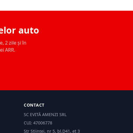
elor auto
 2 zile și în
ței ARR.
CONTACT
SC EVITĂ AMENZI SRL
CUI: 47006778
Str Științei, nr 5, bl.D41, et 3