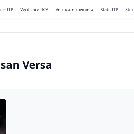
are ITP
Verificare RCA
Verificare rovinieta
Stații ITP
Știr
ssan Versa