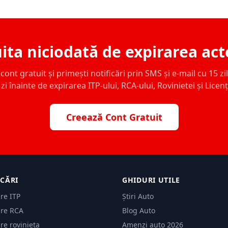
ita niciodată de expirarea act
ont gratuit și primești notificări prin SMS și e-mail cu 15 zile,
zi înainte de expirarea ITP-ului, RCA-ului, Rovinietei și Licen
Creează Cont Gratuit
ICĂRI
GHIDURI UTILE
are ITP
Știri Auto
are RCA
Blog Auto
are rovinieta
Amenzi auto 2026