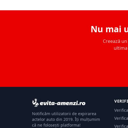
Nu mai u
Creează un c
ultima 
VERIF
Verific
Notificăm utilizatorii de expirarea
Verific
actelor auto din 2019. Îți mulțumim
că ne folosești platforma!
Verific