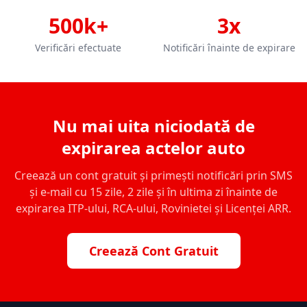
500k+
3x
Verificări efectuate
Notificări înainte de expirare
Nu mai uita niciodată de
expirarea actelor auto
Creează un cont gratuit și primești notificări prin SMS
și e-mail cu 15 zile, 2 zile și în ultima zi înainte de
expirarea ITP-ului, RCA-ului, Rovinietei și Licenței ARR.
Creează Cont Gratuit