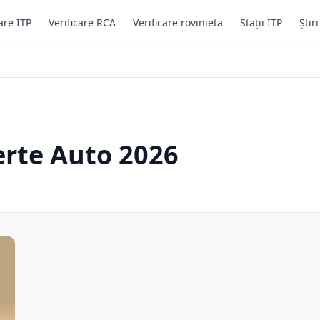
are ITP
Verificare RCA
Verificare rovinieta
Stații ITP
Știr
erte Auto 2026