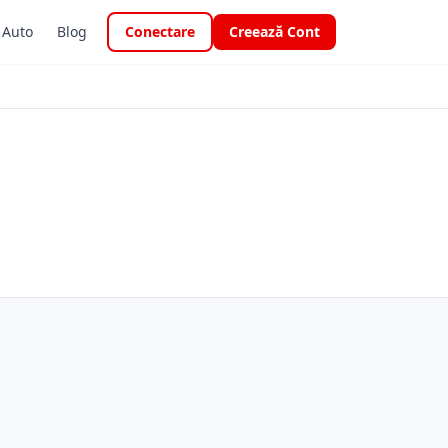
i Auto
Blog
Conectare
Creează Cont