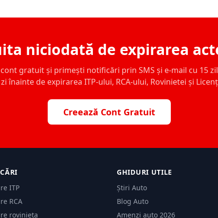
ita niciodată de expirarea act
ont gratuit și primești notificări prin SMS și e-mail cu 15 zile,
zi înainte de expirarea ITP-ului, RCA-ului, Rovinietei și Licen
Creează Cont Gratuit
ICĂRI
GHIDURI UTILE
are ITP
Știri Auto
are RCA
Blog Auto
are rovinieta
Amenzi auto 2026