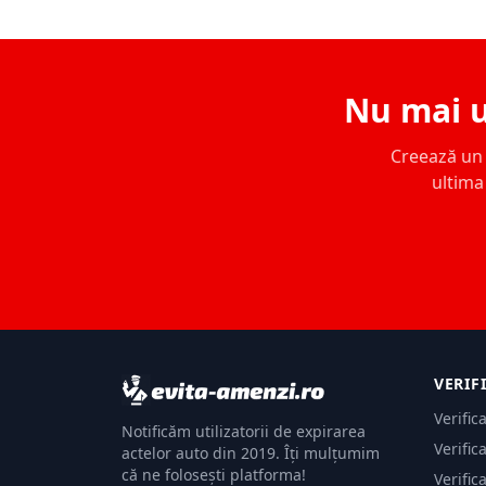
Nu mai u
Creează un c
ultima 
VERIF
Verific
Notificăm utilizatorii de expirarea
Verific
actelor auto din 2019. Îți mulțumim
că ne folosești platforma!
Verific