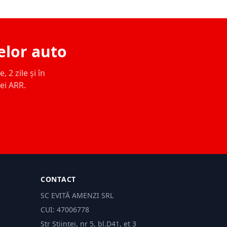
elor auto
 2 zile și în
ței ARR.
CONTACT
SC EVITĂ AMENZI SRL
CUI: 47006778
Str Științei, nr 5, bl.D41, et 3