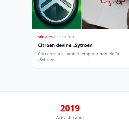
Știri Auto
·
18 iunie 2026
Citroën devine „Sytroen
Citroën și-a schimbat temporar numele în
„Sytroen
2019
Activi din anul