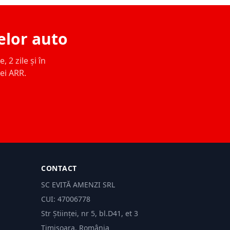
elor auto
 2 zile și în
ței ARR.
CONTACT
SC EVITĂ AMENZI SRL
CUI: 47006778
Str Științei, nr 5, bl.D41, et 3
Timișoara, România