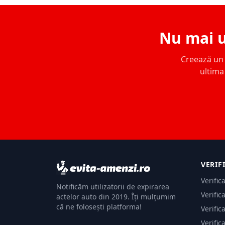
Nu mai u
Creează un c
ultima 
VERIF
Verific
Notificăm utilizatorii de expirarea
Verific
actelor auto din 2019. Îți mulțumim
că ne folosești platforma!
Verific
Verific