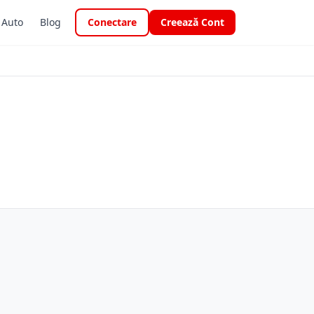
i Auto
Blog
Conectare
Creează Cont