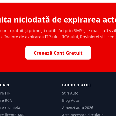
ita niciodată de expirarea act
ont gratuit și primești notificări prin SMS și e-mail cu 15 zile,
zi înainte de expirarea ITP-ului, RCA-ului, Rovinietei și Licen
Creează Cont Gratuit
ICĂRI
GHIDURI UTILE
are ITP
Știri Auto
are RCA
Blog Auto
are rovinieta
Amenzi auto 2026
are licență ARR
Acte necesare circulație