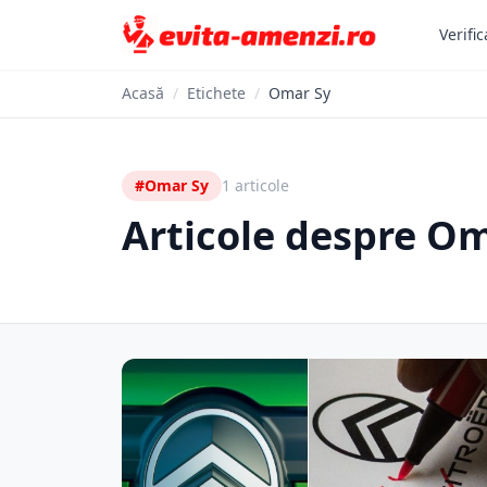
Verific
Acasă
/
Etichete
/
Omar Sy
#Omar Sy
1 articole
Articole despre O