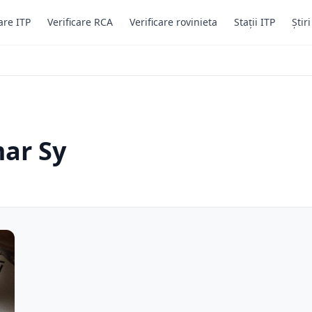
are ITP
Verificare RCA
Verificare rovinieta
Stații ITP
Știr
mar Sy