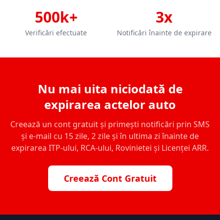
500k+
3x
Verificări efectuate
Notificări înainte de expirare
Nu mai uita niciodată de
expirarea actelor auto
Creează un cont gratuit și primești notificări prin SMS
și e-mail cu 15 zile, 2 zile și în ultima zi înainte de
expirarea ITP-ului, RCA-ului, Rovinietei și Licenței ARR.
Creează Cont Gratuit