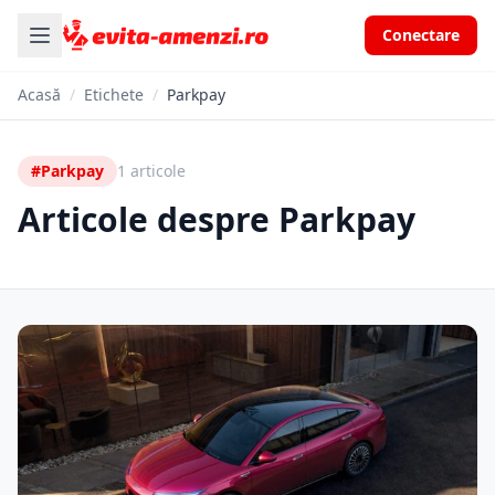
Conectare
Acasă
/
Etichete
/
Parkpay
#Parkpay
1 articole
Articole despre Parkpay