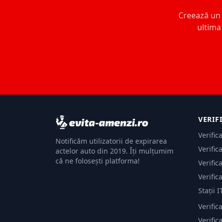
Creează un c
ultima 
VERIF
Verific
Notificăm utilizatorii de expirarea
Verific
actelor auto din 2019. Îți mulțumim
că ne folosești platforma!
Verific
Verific
Stații I
Verific
Verifi