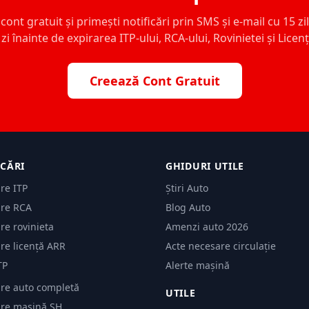
ont gratuit și primești notificări prin SMS și e-mail cu 15 zile,
zi înainte de expirarea ITP-ului, RCA-ului, Rovinietei și Licen
Creează Cont Gratuit
ICĂRI
GHIDURI UTILE
are ITP
Știri Auto
are RCA
Blog Auto
are rovinieta
Amenzi auto 2026
are licență ARR
Acte necesare circulație
TP
Alerte mașină
are auto completă
UTILE
care mașină SH