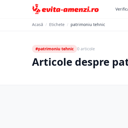
Verific
Acasă
/
Etichete
/
patrimoniu tehnic
#patrimoniu tehnic
0 articole
Articole despre pa