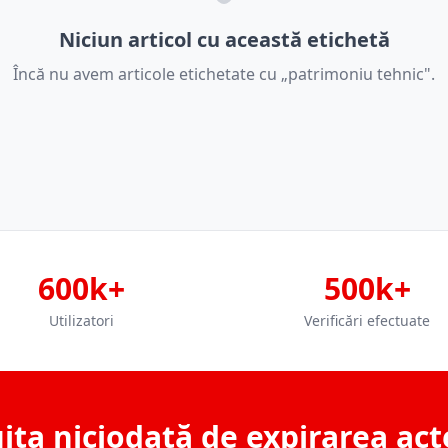
Niciun articol cu această etichetă
Încă nu avem articole etichetate cu „patrimoniu tehnic".
600k+
500k+
Utilizatori
Verificări efectuate
ita niciodată de expirarea act