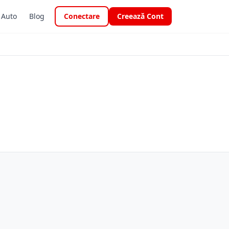
i Auto
Blog
Conectare
Creează Cont