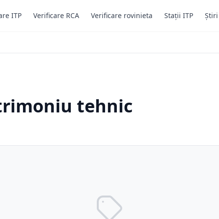
are ITP
Verificare RCA
Verificare rovinieta
Stații ITP
Știr
trimoniu tehnic