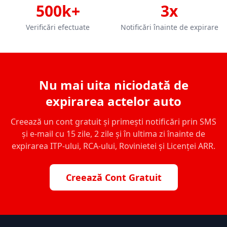
500k+
3x
Verificări efectuate
Notificări înainte de expirare
Nu mai uita niciodată de
expirarea actelor auto
Creează un cont gratuit și primești notificări prin SMS
și e-mail cu 15 zile, 2 zile și în ultima zi înainte de
expirarea ITP-ului, RCA-ului, Rovinietei și Licenței ARR.
Creează Cont Gratuit