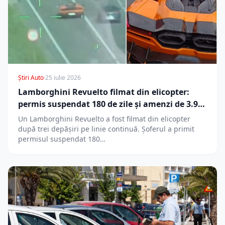
Știri Auto
·
25 iulie 2026
Lamborghini Revuelto filmat din elicopter:
permis suspendat 180 de zile și amenzi de 3.900
lei
Un Lamborghini Revuelto a fost filmat din elicopter
după trei depășiri pe linie continuă. Șoferul a primit
permisul suspendat 180…