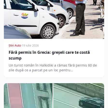
Știri Auto
·
19 iulie 2026
Fără permis în Grecia: greșeli care te costă
scump
Un turist român în Halkidiki a rămas fără permis 60 de
zile după ce a parcat pe un loc pentru…