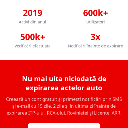
2019
600k+
Activi din anul
Utilizatori
500k+
3x
Verificări efectuate
Notificări înainte de expirare
Nu mai uita niciodată de
expirarea actelor auto
Creează un cont gratuit și primești notificări prin SMS
și e-mail cu 15 zile, 2 zile și în ultima zi înainte de
expirarea ITP-ului, RCA-ului, Rovinietei și Licenței ARR.