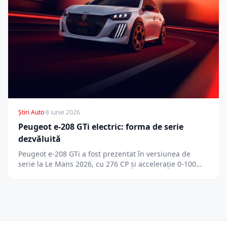
Știri Auto
·
8 iunie 2026
Peugeot e-208 GTi electric: forma de serie
dezvăluită
Peugeot e-208 GTi a fost prezentat în versiunea de
serie la Le Mans 2026, cu 276 CP și accelerație 0-100…