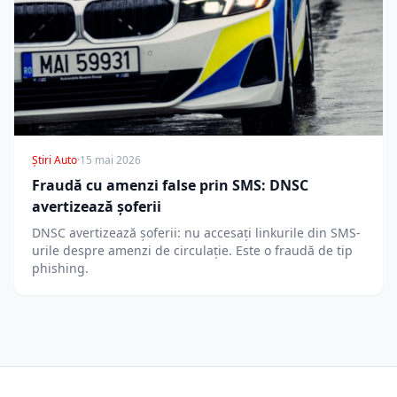
Știri Auto
·
15 mai 2026
Fraudă cu amenzi false prin SMS: DNSC
avertizează șoferii
DNSC avertizează șoferii: nu accesați linkurile din SMS-
urile despre amenzi de circulație. Este o fraudă de tip
phishing.