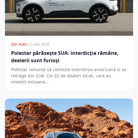
Știri Auto
·
22 iulie 2026
Polestar părăsește SUA: interdicția rămâne,
dealerii sunt furioși
Polestar renunță să conteste interdicția americană și se
retrage din SUA. Cei 32 de dealeri locali, care au
investit milioane…