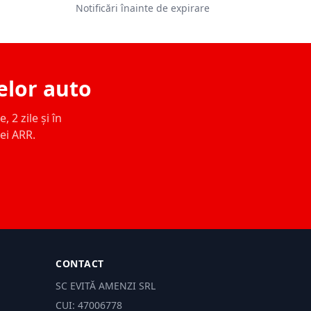
Notificări înainte de expirare
elor auto
 2 zile și în
ței ARR.
CONTACT
SC EVITĂ AMENZI SRL
CUI: 47006778