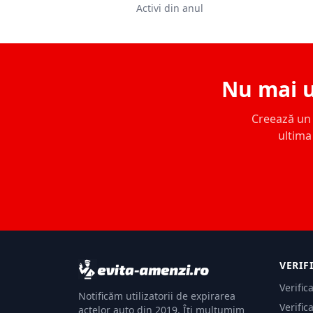
Activi din anul
Nu mai u
Creează un c
ultima 
VERIF
Verific
Notificăm utilizatorii de expirarea
Verific
actelor auto din 2019. Îți mulțumim