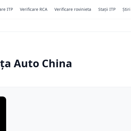
are ITP
Verificare RCA
Verificare rovinieta
Stații ITP
Știr
ața Auto China