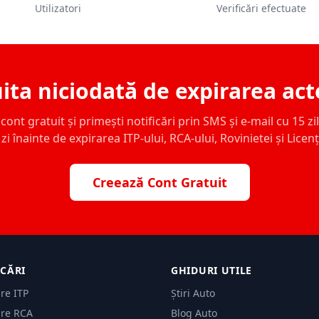
Utilizatori
Verificări efectuate
ita niciodată de expirarea act
ont gratuit și primești notificări prin SMS și e-mail cu 15 zile,
zi înainte de expirarea ITP-ului, RCA-ului, Rovinietei și Licen
Creează Cont Gratuit
ICĂRI
GHIDURI UTILE
are ITP
Știri Auto
are RCA
Blog Auto