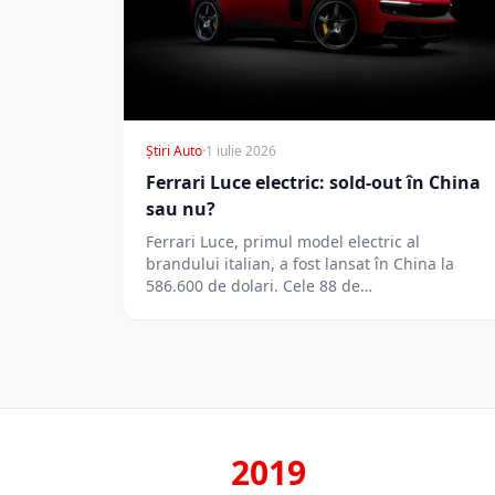
Știri Auto
·
1 iulie 2026
Ferrari Luce electric: sold-out în China
sau nu?
Ferrari Luce, primul model electric al
brandului italian, a fost lansat în China la
586.600 de dolari. Cele 88 de…
2019