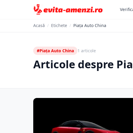
Verific
Acasă
/
Etichete
/
Piața Auto China
#Piața Auto China
1 articole
Articole despre Pi