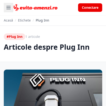
Conectare
Acasă
/
Etichete
/
Plug Inn
#Plug Inn
1 articole
Articole despre Plug Inn