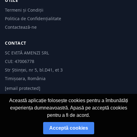
UTILE
Termeni și Condiții
Politica de Confidențialitate
Contactează-ne
CONTACT
SC EVITĂ AMENZI SRL
CUI: 47006778
Str Științei, nr 5, bl.D41, et 3
Timișoara, România
[email protected]
Această aplicație folosește cookies pentru a îmbunătăți
experiența dumneavoastră. Apasă pe acceptă cookies
pentru a fi de acord.
© 2026 Evită Amenzi. Toate drepturile rezervate. Dezvoltat de
Fast-IT.ro
Acceptă cookies