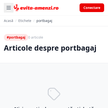
Conectare
Acasă
/
Etichete
/
portbagaj
#portbagaj
0 articole
Articole despre portbagaj