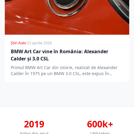
Știri Auto
·
23 aprilie 2026
BMW Art Car vine în România: Alexander
Calder și 3.0 CSL
Primul BMW Art Car din istorie, realizat de Alexander
Calder în 1975 pe un BMW 3.0 CSL, este expus în…
2019
600k+
Activi din anul
Utilizatori