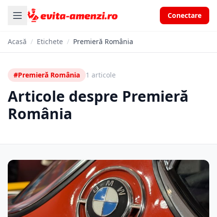
Conectare
Acasă
/
Etichete
/
Premieră România
#Premieră România
1 articole
Articole despre Premieră
România