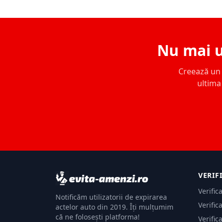
Nu mai u
Creează un c
ultima 
VERIF
Verific
Notificăm utilizatorii de expirarea
Verific
actelor auto din 2019. Îți mulțumim
că ne folosești platforma!
Verific