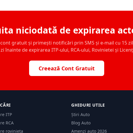
ita niciodată de expirarea act
ont gratuit și primești notificări prin SMS și e-mail cu 15 zile,
zi înainte de expirarea ITP-ului, RCA-ului, Rovinietei și Licen
Creează Cont Gratuit
ICĂRI
GHIDURI UTILE
are ITP
Știri Auto
are RCA
Blog Auto
are rovinieta
Amenzi auto 2026