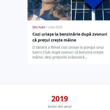
Știri Auto
·
7 iunie 2026
Cozi uriașe la benzinărie după zvonuri
că prețul crește mâine
O tânără a filmat cozi uriașe la pompa unui
Sam's Club după zvonuri că benzina crește
mâine, deși prețurile scăzuseră…
2019
Activi din anul