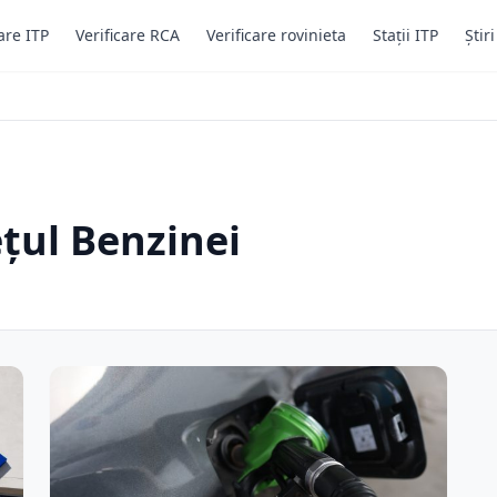
are ITP
Verificare RCA
Verificare rovinieta
Stații ITP
Știr
ețul Benzinei