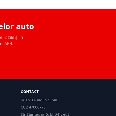
elor auto
 2 zile și în
ței ARR.
CONTACT
SC EVITĂ AMENZI SRL
CUI: 47006778
Str Științei, nr 5, bl.D41, et 3