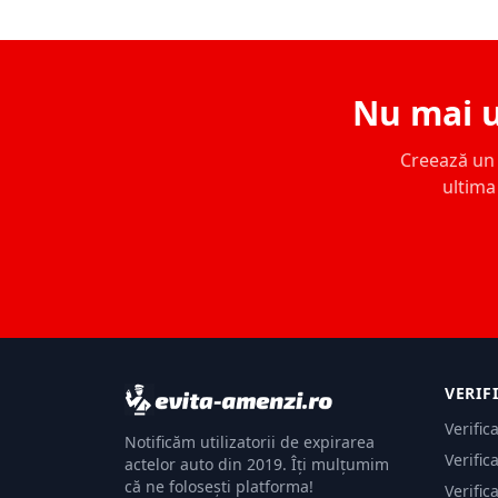
Nu mai u
Creează un c
ultima 
VERIF
Verific
Notificăm utilizatorii de expirarea
Verific
actelor auto din 2019. Îți mulțumim
că ne folosești platforma!
Verific