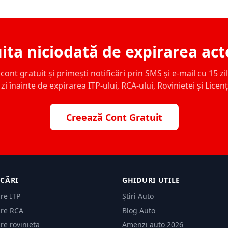
ita niciodată de expirarea act
ont gratuit și primești notificări prin SMS și e-mail cu 15 zile,
zi înainte de expirarea ITP-ului, RCA-ului, Rovinietei și Licen
Creează Cont Gratuit
ICĂRI
GHIDURI UTILE
are ITP
Știri Auto
are RCA
Blog Auto
are rovinieta
Amenzi auto 2026