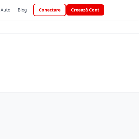
i Auto
Blog
Conectare
Creează Cont