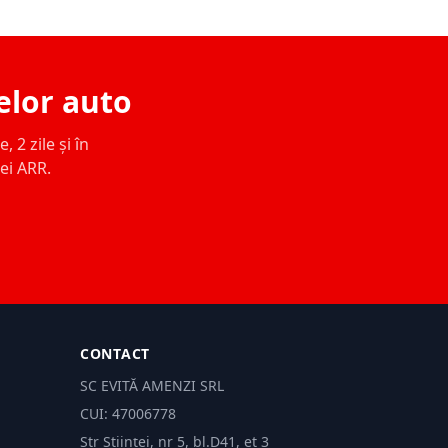
elor auto
 2 zile și în
ței ARR.
CONTACT
SC EVITĂ AMENZI SRL
CUI: 47006778
Str Științei, nr 5, bl.D41, et 3