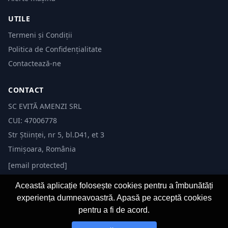
UTILE
Termeni și Condiții
Politica de Confidențialitate
Contactează-ne
CONTACT
SC EVITĂ AMENZI SRL
CUI: 47006778
Str Științei, nr 5, bl.D41, et 3
Timișoara, România
[email protected]
Această aplicație folosește cookies pentru a îmbunătăți
experiența dumneavoastră. Apasă pe acceptă cookies
pentru a fi de acord.
© 2026 Evită Amenzi. Toate drepturile rezervate. Dezvoltat de
Fast-IT.ro