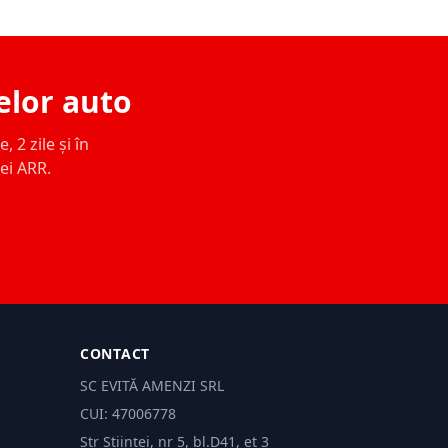
elor auto
 2 zile și în
ței ARR.
CONTACT
SC EVITĂ AMENZI SRL
CUI: 47006778
Str Științei, nr 5, bl.D41, et 3