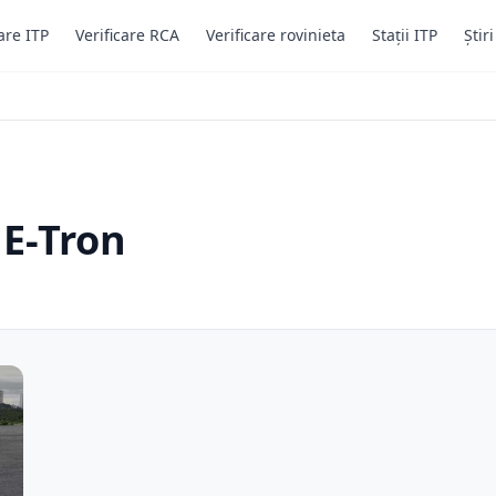
are ITP
Verificare RCA
Verificare rovinieta
Stații ITP
Știr
 E-Tron