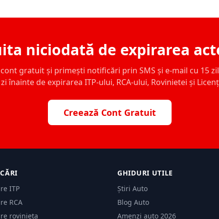
ita niciodată de expirarea act
ont gratuit și primești notificări prin SMS și e-mail cu 15 zile,
zi înainte de expirarea ITP-ului, RCA-ului, Rovinietei și Licen
Creează Cont Gratuit
ICĂRI
GHIDURI UTILE
are ITP
Știri Auto
are RCA
Blog Auto
are rovinieta
Amenzi auto 2026