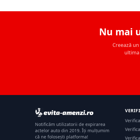
Nu mai u
Creează un c
ultima 
VERIF
Verific
Notificăm utilizatorii de expirarea
Verific
actelor auto din 2019. Îți mulțumim
că ne folosești platforma!
Verific