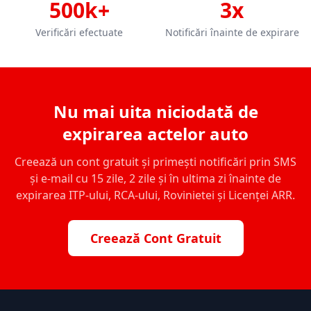
500k+
3x
Verificări efectuate
Notificări înainte de expirare
Nu mai uita niciodată de
expirarea actelor auto
Creează un cont gratuit și primești notificări prin SMS
și e-mail cu 15 zile, 2 zile și în ultima zi înainte de
expirarea ITP-ului, RCA-ului, Rovinietei și Licenței ARR.
Creează Cont Gratuit