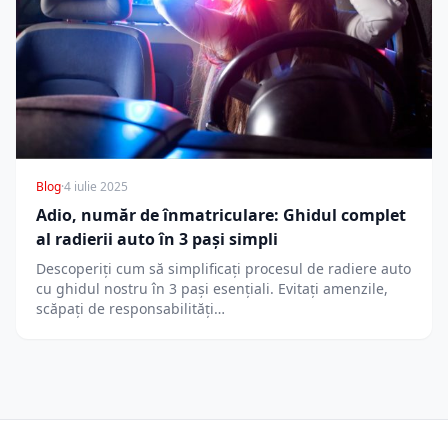
Blog
·
4 iulie 2025
Adio, număr de înmatriculare: Ghidul complet
al radierii auto în 3 pași simpli
Descoperiți cum să simplificați procesul de radiere auto
cu ghidul nostru în 3 pași esențiali. Evitați amenzile,
scăpați de responsabilități…