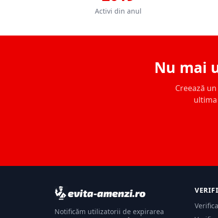
Activi din anul
Nu mai u
Creează un c
ultima 
VERIF
Verific
Notificăm utilizatorii de expirarea