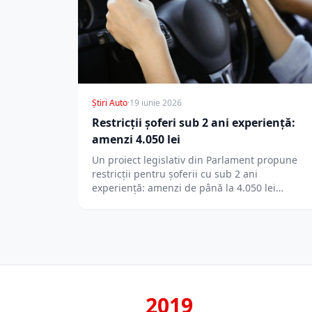
Știri Auto
·
19 iunie 2026
Restricții șoferi sub 2 ani experiență:
amenzi 4.050 lei
Un proiect legislativ din Parlament propune
restricții pentru șoferii cu sub 2 ani
experiență: amenzi de până la 4.050 lei…
2019