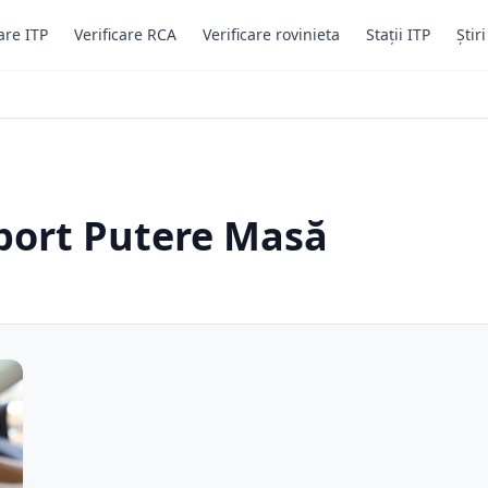
are ITP
Verificare RCA
Verificare rovinieta
Stații ITP
Știr
aport Putere Masă