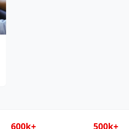
600k+
500k+