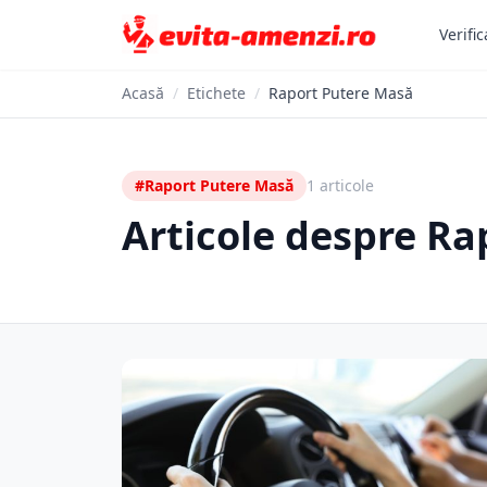
Verific
Acasă
/
Etichete
/
Raport Putere Masă
#Raport Putere Masă
1 articole
Articole despre R