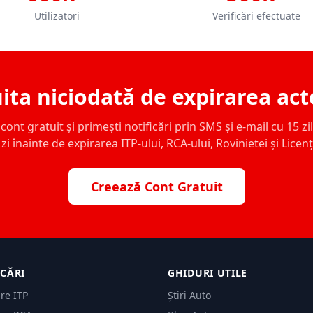
Utilizatori
Verificări efectuate
ita niciodată de expirarea act
ont gratuit și primești notificări prin SMS și e-mail cu 15 zile,
zi înainte de expirarea ITP-ului, RCA-ului, Rovinietei și Licen
Creează Cont Gratuit
ICĂRI
GHIDURI UTILE
are ITP
Știri Auto