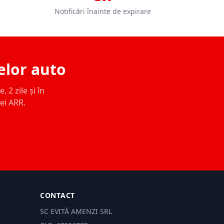
Notificări înainte de expirare
elor auto
 2 zile și în
ței ARR.
CONTACT
SC EVITĂ AMENZI SRL