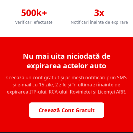
500k+
3x
Verificări efectuate
Notificări înainte de expirare
Nu mai uita niciodată de
expirarea actelor auto
Creează un cont gratuit și primești notificări prin SMS
și e-mail cu 15 zile, 2 zile și în ultima zi înainte de
expirarea ITP-ului, RCA-ului, Rovinietei și Licenței ARR.
Creează Cont Gratuit