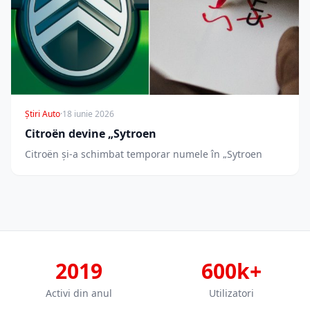
Știri Auto
·
18 iunie 2026
Citroën devine „Sytroen
Citroën și-a schimbat temporar numele în „Sytroen
2019
600k+
Activi din anul
Utilizatori