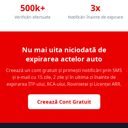
500k+
3x
Verificări efectuate
Notificări înainte de expirare
Nu mai uita niciodată de
expirarea actelor auto
Creează un cont gratuit și primești notificări prin SMS
și e-mail cu 15 zile, 2 zile și în ultima zi înainte de
expirarea ITP-ului, RCA-ului, Rovinietei și Licenței ARR.
Creează Cont Gratuit