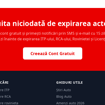
ita niciodată de expirarea act
ont gratuit și primești notificări prin SMS și e-mail cu 15 zile,
zi înainte de expirarea ITP-ului, RCA-ului, Rovinietei și Licen
Creează Cont Gratuit
ICĂRI
GHIDURI UTILE
are ITP
Știri Auto
are RCA
Blog Auto
are rovinieta
Amenzi auto 2026