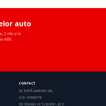
elor auto
 2 zile și în
ței ARR.
CONTACT
SC EVITĂ AMENZI SRL
CUI: 47006778
Str Științei, nr 5, bl.D41, et 3