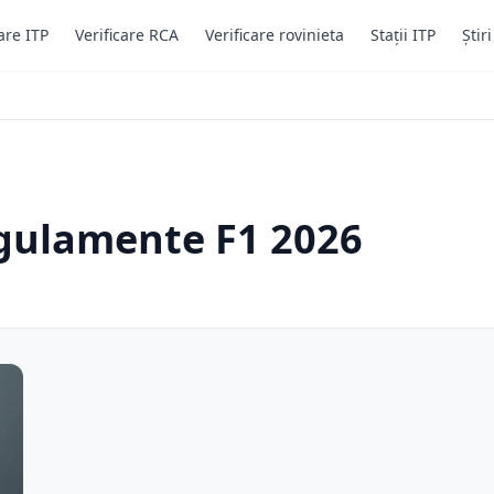
are ITP
Verificare RCA
Verificare rovinieta
Stații ITP
Știr
egulamente F1 2026