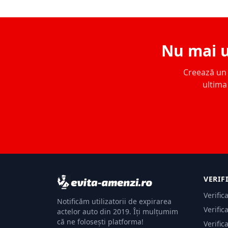
Nu mai u
Creează un c
ultima 
VERIF
Verific
Notificăm utilizatorii de expirarea
Verific
actelor auto din 2019. Îți mulțumim
că ne folosești platforma!
Verific