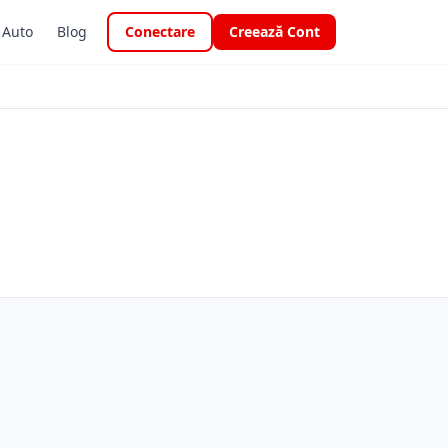
i Auto
Blog
Conectare
Creează Cont