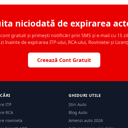
ita niciodată de expirarea act
ont gratuit și primești notificări prin SMS și e-mail cu 15 zile,
zi înainte de expirarea ITP-ului, RCA-ului, Rovinietei și Licen
Creează Cont Gratuit
ICĂRI
GHIDURI UTILE
are ITP
Știri Auto
are RCA
Blog Auto
are rovinieta
Amenzi auto 2026