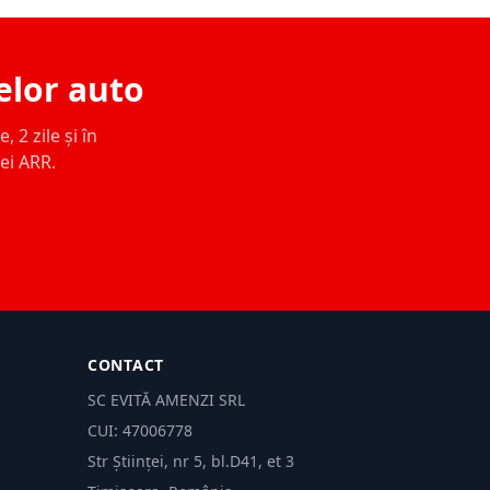
elor auto
 2 zile și în
ței ARR.
CONTACT
SC EVITĂ AMENZI SRL
CUI: 47006778
Str Științei, nr 5, bl.D41, et 3