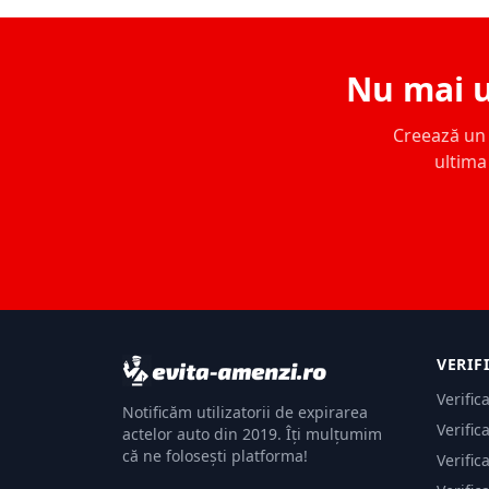
Nu mai u
Creează un c
ultima 
VERIF
Verific
Notificăm utilizatorii de expirarea
Verific
actelor auto din 2019. Îți mulțumim
că ne folosești platforma!
Verific