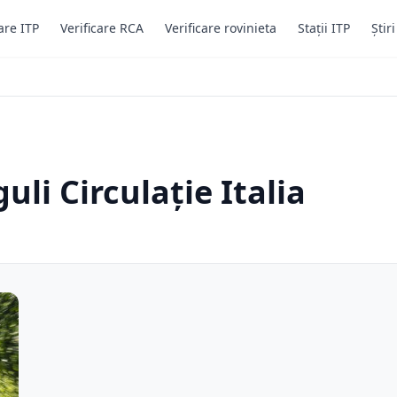
are ITP
Verificare RCA
Verificare rovinieta
Stații ITP
Știr
uli Circulație Italia