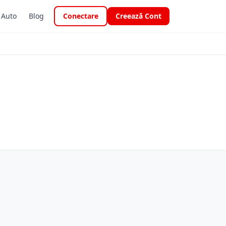
i Auto
Blog
Conectare
Creează Cont