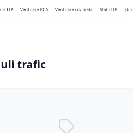
are ITP
Verificare RCA
Verificare rovinieta
Stații ITP
Știr
uli trafic