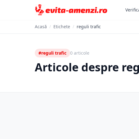
Verific
Acasă
/
Etichete
/
reguli trafic
#reguli trafic
0 articole
Articole despre reg