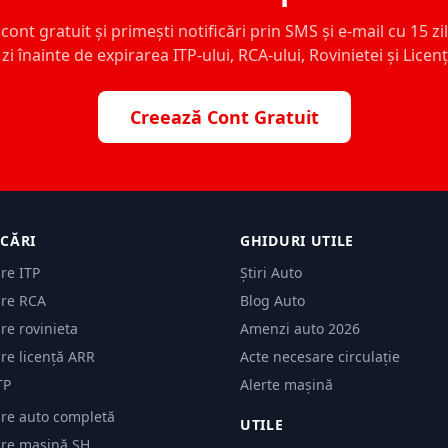
ont gratuit și primești notificări prin SMS și e-mail cu 15 zile,
zi înainte de expirarea ITP-ului, RCA-ului, Rovinietei și Licen
Creează Cont Gratuit
ICĂRI
GHIDURI UTILE
are ITP
Știri Auto
are RCA
Blog Auto
are rovinieta
Amenzi auto 2026
are licență ARR
Acte necesare circulație
TP
Alerte mașină
are auto completă
UTILE
care mașină SH