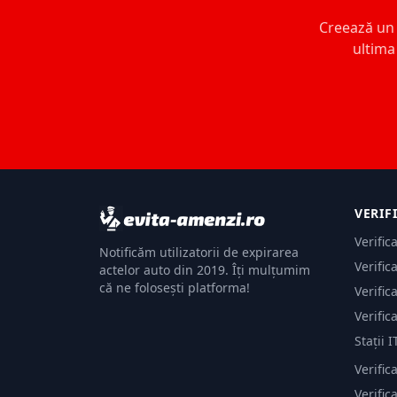
Creează un c
ultima 
VERIF
Verific
Notificăm utilizatorii de expirarea
Verific
actelor auto din 2019. Îți mulțumim
că ne folosești platforma!
Verific
Verific
Stații I
Verific
Verifi