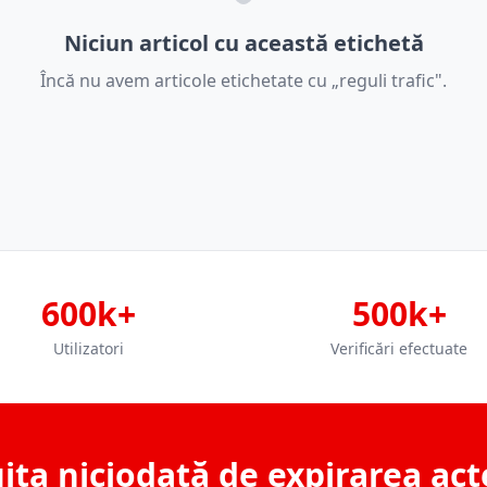
Niciun articol cu această etichetă
Încă nu avem articole etichetate cu „reguli trafic".
600k+
500k+
Utilizatori
Verificări efectuate
ita niciodată de expirarea act