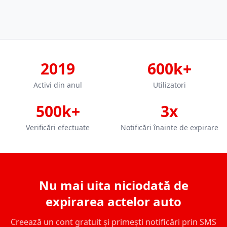
2019
600k+
Activi din anul
Utilizatori
500k+
3x
Verificări efectuate
Notificări înainte de expirare
Nu mai uita niciodată de
expirarea actelor auto
Creează un cont gratuit și primești notificări prin SMS