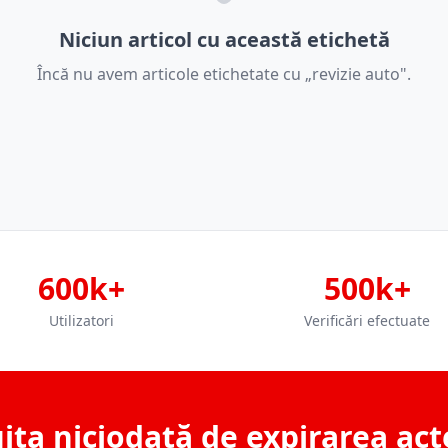
Niciun articol cu această etichetă
Încă nu avem articole etichetate cu „revizie auto".
600k+
500k+
Utilizatori
Verificări efectuate
ita niciodată de expirarea act