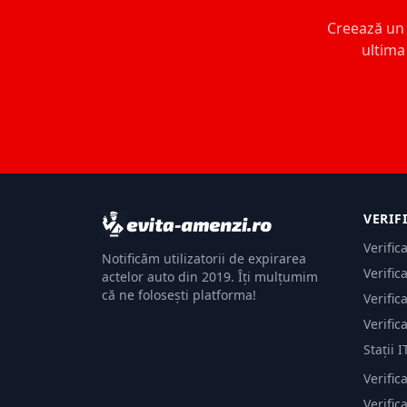
Creează un c
ultima 
VERIF
Verific
Notificăm utilizatorii de expirarea
Verific
actelor auto din 2019. Îți mulțumim
că ne folosești platforma!
Verific
Verific
Stații I
Verific
Verifi