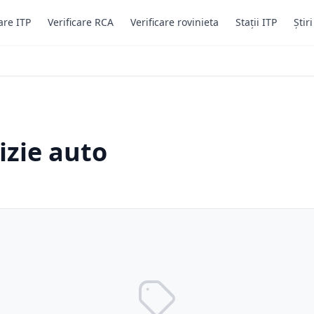
are ITP
Verificare RCA
Verificare rovinieta
Stații ITP
Știr
izie auto