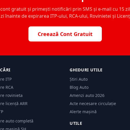
ont gratuit și primești notificări prin SMS și e-mail cu 15 zile,
zi înainte de expirarea ITP-ului, RCA-ului, Rovinietei și Licen
Creează Cont Gratuit
ICĂRI
GHIDURI UTILE
are ITP
Știri Auto
are RCA
Blog Auto
are rovinieta
Amenzi auto 2026
are licență ARR
Acte necesare circulație
TP
Alerte mașină
are auto completă
UTILE
care mașină SH