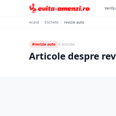
Verific
Acasă
/
Etichete
/
revizie auto
#revizie auto
0 articole
Articole despre rev