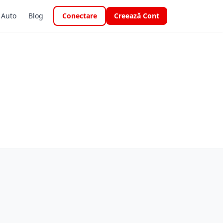
i Auto
Blog
Conectare
Creează Cont