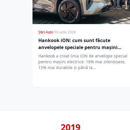
Știri Auto
·
30 iunie 2026
Hankook iON: cum sunt făcute
anvelopele speciale pentru mașini
electrice
Hankook a creat linia iON de anvelope special
pentru mașini electrice: 18% mai silențioase,
15% mai durabile și până la…
2019