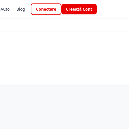
i Auto
Blog
Conectare
Creează Cont