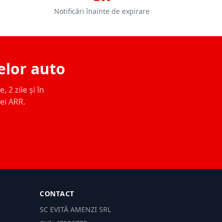
Notificări înainte de expirare
elor auto
 2 zile și în
ței ARR.
CONTACT
SC EVITĂ AMENZI SRL