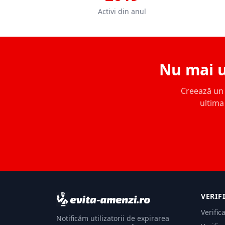
Activi din anul
Nu mai u
Creează un c
ultima 
VERIF
Verific
Notificăm utilizatorii de expirarea