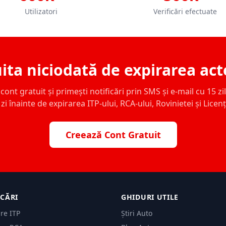
Utilizatori
Verificări efectuate
ita niciodată de expirarea act
ont gratuit și primești notificări prin SMS și e-mail cu 15 zile,
zi înainte de expirarea ITP-ului, RCA-ului, Rovinietei și Licen
Creează Cont Gratuit
ICĂRI
GHIDURI UTILE
are ITP
Știri Auto