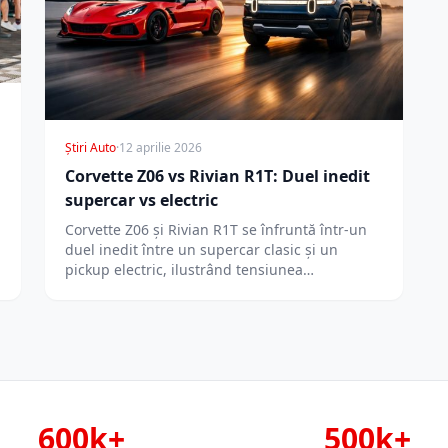
Știri Auto
·
12 aprilie 2026
Corvette Z06 vs Rivian R1T: Duel inedit
supercar vs electric
Corvette Z06 și Rivian R1T se înfruntă într-un
duel inedit între un supercar clasic și un
pickup electric, ilustrând tensiunea…
600k+
500k+