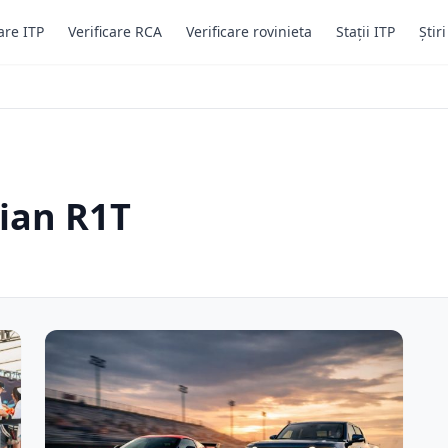
are ITP
Verificare RCA
Verificare rovinieta
Stații ITP
Știr
vian R1T