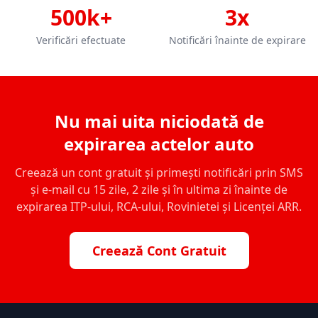
500k+
3x
Verificări efectuate
Notificări înainte de expirare
Nu mai uita niciodată de
expirarea actelor auto
Creează un cont gratuit și primești notificări prin SMS
și e-mail cu 15 zile, 2 zile și în ultima zi înainte de
expirarea ITP-ului, RCA-ului, Rovinietei și Licenței ARR.
Creează Cont Gratuit