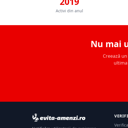
2019
Activi din anul
Nu mai u
Creează un c
ultima 
VERIF
Verific