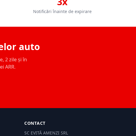
3x
Notificări înainte de expirare
elor auto
 2 zile și în
ței ARR.
CONTACT
SC EVITĂ AMENZI SRL