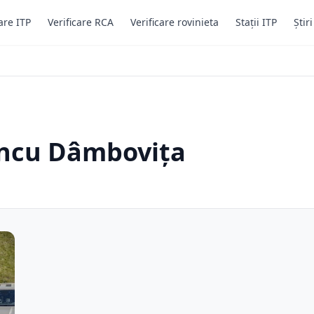
are ITP
Verificare RCA
Verificare rovinieta
Stații ITP
Știr
uncu Dâmbovița