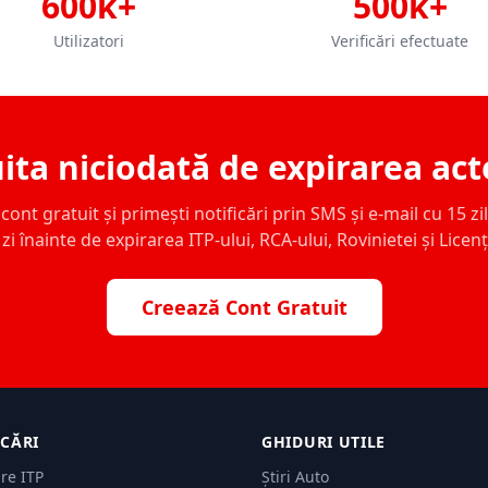
600k+
500k+
Utilizatori
Verificări efectuate
ita niciodată de expirarea act
ont gratuit și primești notificări prin SMS și e-mail cu 15 zile,
zi înainte de expirarea ITP-ului, RCA-ului, Rovinietei și Licen
Creează Cont Gratuit
ICĂRI
GHIDURI UTILE
are ITP
Știri Auto