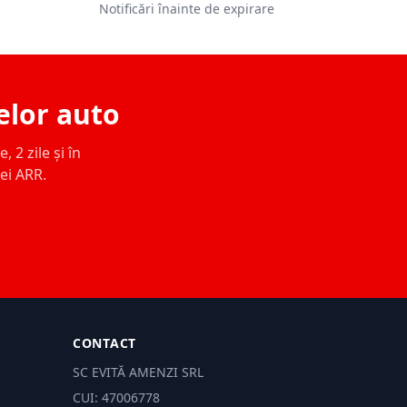
Notificări înainte de expirare
elor auto
 2 zile și în
ței ARR.
CONTACT
SC EVITĂ AMENZI SRL
CUI: 47006778