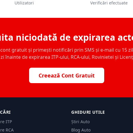
Utilizatori
Verificări efectuate
ita niciodată de expirarea act
ont gratuit și primești notificări prin SMS și e-mail cu 15 zile,
zi înainte de expirarea ITP-ului, RCA-ului, Rovinietei și Licen
Creează Cont Gratuit
ICĂRI
GHIDURI UTILE
are ITP
Știri Auto
are RCA
Blog Auto