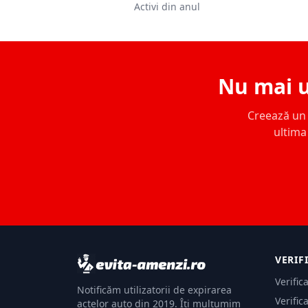
Activi din anul
Nu mai u
Creează un c
ultima 
VERIF
Verific
Notificăm utilizatorii de expirarea
Verific
actelor auto din 2019. Îți mulțumim