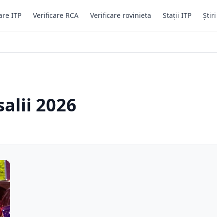
are ITP
Verificare RCA
Verificare rovinieta
Stații ITP
Știr
alii 2026