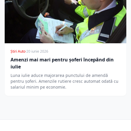
Știri Auto
·
20 iunie 2026
Amenzi mai mari pentru șoferi începând din
iulie
Luna iulie aduce majorarea punctului de amendă
pentru șoferi. Amenzile rutiere cresc automat odată cu
salariul minim pe economie.