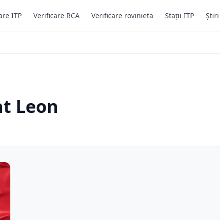
are ITP
Verificare RCA
Verificare rovinieta
Stații ITP
Știr
at Leon