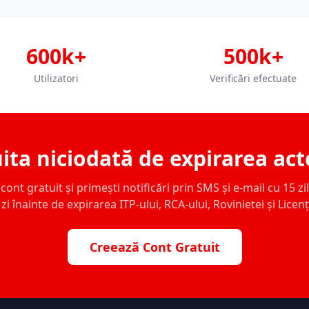
600k+
500k+
Utilizatori
Verificări efectuate
ita niciodată de expirarea act
ont gratuit și primești notificări prin SMS și e-mail cu 15 zile,
zi înainte de expirarea ITP-ului, RCA-ului, Rovinietei și Licen
Creează Cont Gratuit