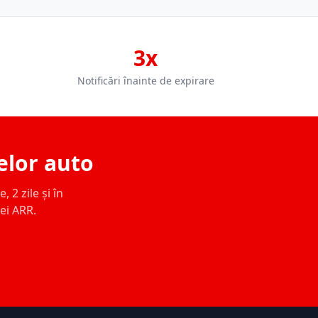
3x
Notificări înainte de expirare
elor auto
 2 zile și în
ței ARR.