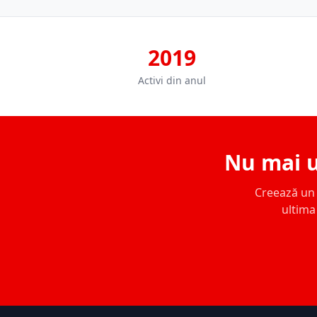
2019
Activi din anul
Nu mai u
Creează un c
ultima 