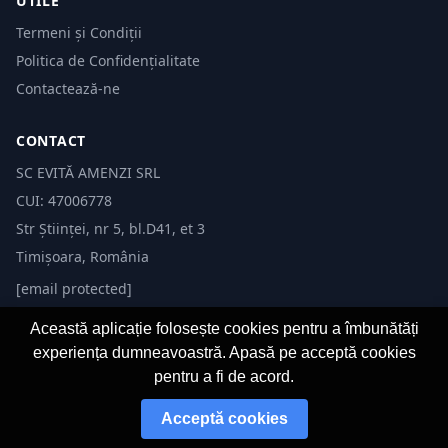
UTILE
Termeni și Condiții
Politica de Confidențialitate
Contactează-ne
CONTACT
SC EVITĂ AMENZI SRL
CUI: 47006778
Str Științei, nr 5, bl.D41, et 3
Timișoara, România
[email protected]
Această aplicație folosește cookies pentru a îmbunătăți
experiența dumneavoastră. Apasă pe acceptă cookies
pentru a fi de acord.
© 2026 Evită Amenzi. Toate drepturile rezervate. Dezvoltat de
Fast-IT.ro
Acceptă cookies