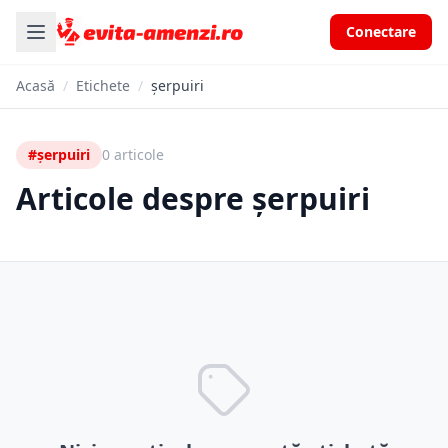
Conectare
Acasă
/
Etichete
/
șerpuiri
#șerpuiri
0 articole
Articole despre șerpuiri