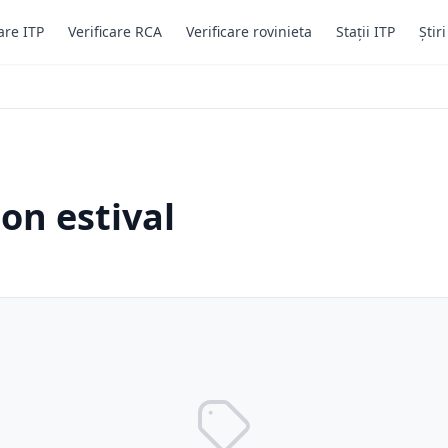
are ITP
Verificare RCA
Verificare rovinieta
Stații ITP
Știr
on estival