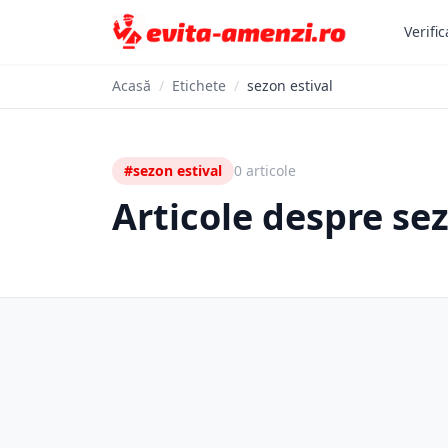
Verific
Acasă
/
Etichete
/
sezon estival
#sezon estival
0 articole
Articole despre sez