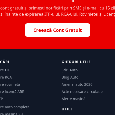
ont gratuit și primești notificări prin SMS și e-mail cu 15 zile,
zi înainte de expirarea ITP-ului, RCA-ului, Rovinietei și Licen
Creează Cont Gratuit
ICĂRI
GHIDURI UTILE
are ITP
Știri Auto
are RCA
Blog Auto
are rovinieta
Amenzi auto 2026
are licență ARR
Acte necesare circulație
TP
Alerte mașină
are auto completă
UTILE
care mașină SH