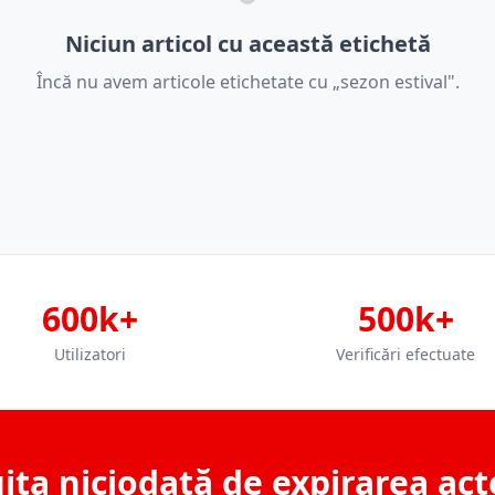
Niciun articol cu această etichetă
Încă nu avem articole etichetate cu „sezon estival".
600k+
500k+
Utilizatori
Verificări efectuate
ita niciodată de expirarea act