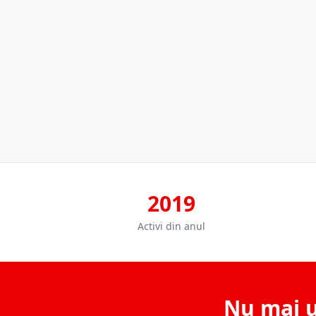
2019
Activi din anul
Nu mai u