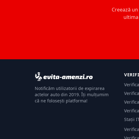
Creează un c
ultima 
VERIF
Verific
Notificăm utilizatorii de expirarea
Verific
actelor auto din 2019. Îți mulțumim
că ne folosești platforma!
Verific
Verific
Stații I
Verific
Verifi