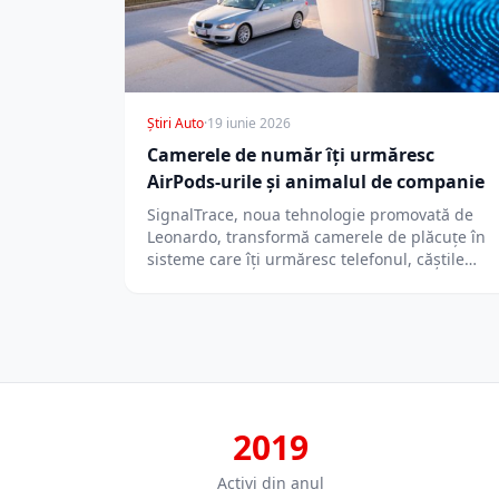
Știri Auto
·
19 iunie 2026
Camerele de număr îți urmăresc
AirPods-urile și animalul de companie
SignalTrace, noua tehnologie promovată de
Leonardo, transformă camerele de plăcuțe în
sisteme care îți urmăresc telefonul, căștile
Bluetooth și chiar…
2019
Activi din anul