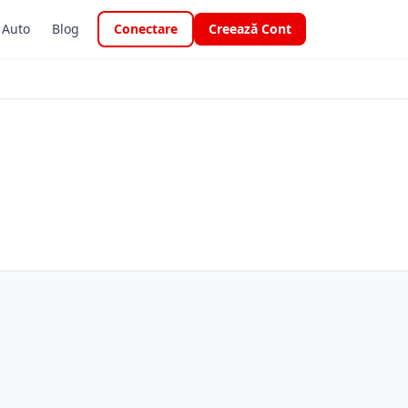
i Auto
Blog
Conectare
Creează Cont