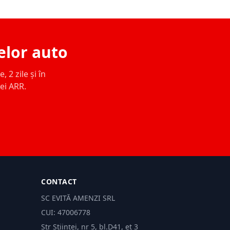
elor auto
 2 zile și în
ței ARR.
CONTACT
SC EVITĂ AMENZI SRL
CUI: 47006778
Str Științei, nr 5, bl.D41, et 3