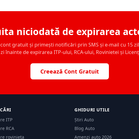
ita niciodată de expirarea act
ont gratuit și primești notificări prin SMS și e-mail cu 15 zile,
zi înainte de expirarea ITP-ului, RCA-ului, Rovinietei și Licen
Creează Cont Gratuit
ICĂRI
GHIDURI UTILE
are ITP
Știri Auto
are RCA
Blog Auto
are rovinieta
Amenzi auto 2026