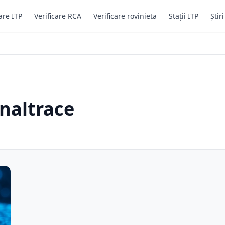
are ITP
Verificare RCA
Verificare rovinieta
Stații ITP
Știr
gnaltrace