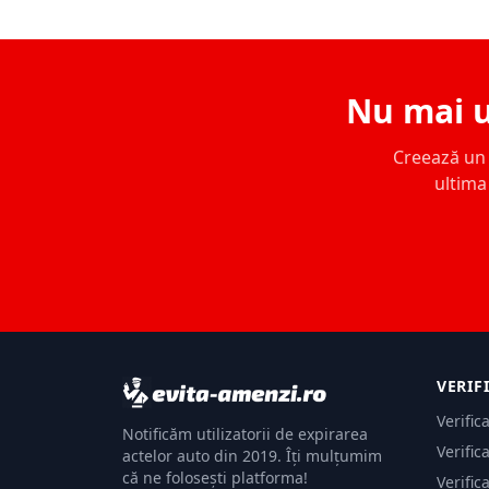
Nu mai u
Creează un c
ultima 
VERIF
Verific
Notificăm utilizatorii de expirarea
Verific
actelor auto din 2019. Îți mulțumim
că ne folosești platforma!
Verific