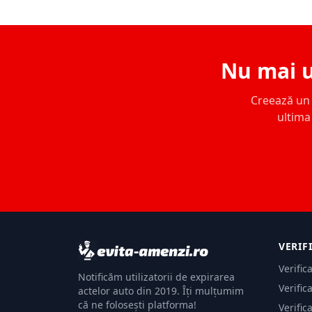
Nu mai u
Creează un c
ultima 
VERIF
Verific
Notificăm utilizatorii de expirarea
Verific
actelor auto din 2019. Îți mulțumim
că ne folosești platforma!
Verific