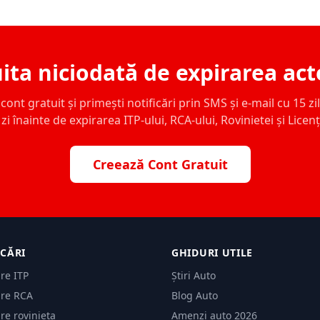
ita niciodată de expirarea act
ont gratuit și primești notificări prin SMS și e-mail cu 15 zile,
zi înainte de expirarea ITP-ului, RCA-ului, Rovinietei și Licen
Creează Cont Gratuit
ICĂRI
GHIDURI UTILE
are ITP
Știri Auto
are RCA
Blog Auto
are rovinieta
Amenzi auto 2026