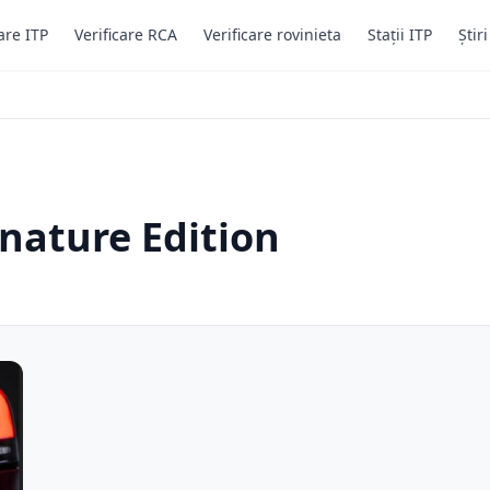
are ITP
Verificare RCA
Verificare rovinieta
Stații ITP
Știr
gnature Edition