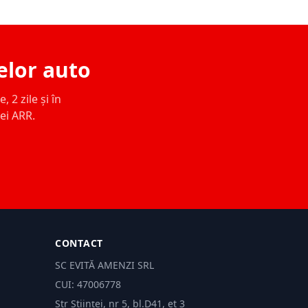
elor auto
 2 zile și în
ței ARR.
CONTACT
SC EVITĂ AMENZI SRL
CUI: 47006778
Str Științei, nr 5, bl.D41, et 3